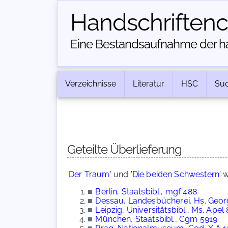
Handschriften­
Eine Bestandsaufnahme der han
Verzeichnisse
Literatur
HSC
Su
Geteilte Überlieferung
'Der Traum'
und
'Die beiden Schwestern'
w
■
Berlin, Staatsbibl., mgf 488
■
Dessau, Landesbücherei, Hs. Georg. 
■
Leipzig, Universitätsbibl., Ms. Apel 
■
München, Staatsbibl., Cgm 5919