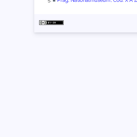
■
Prag, Nationalmuseum, Cod. X A 1