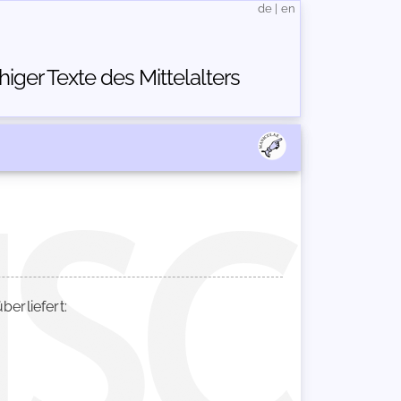
de
|
en
ger Texte des Mittelalters
erliefert: