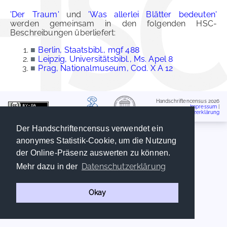
'Der Traum'
und
'Was allerlei Blätter bedeuten'
werden gemeinsam in den folgenden HSC-
Beschreibungen überliefert:
■
Berlin, Staatsbibl., mgf 488
■
Leipzig, Universitätsbibl., Ms. Apel 8
■
Prag, Nationalmuseum, Cod. X A 12
Handschriftencensus 2026
Impressum
|
Datenschutzerklärung
Der Handschriftencensus verwendet ein
anonymes Statistik-Cookie, um die Nutzung
der Online-Präsenz auswerten zu können.
Datenschutzerklärung
Mehr dazu in der
Okay