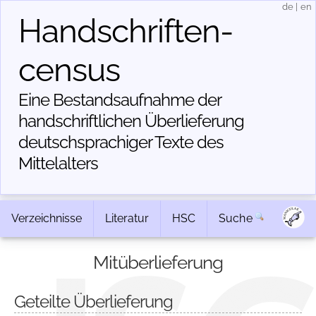
de
|
en
Handschriften­
census
Eine Bestandsaufnahme der
handschriftlichen Über­lieferung
deutschsprachiger Texte des
Mittelalters
Verzeichnisse
Literatur
HSC
Suche
Mitüberlieferung
Geteilte Überlieferung