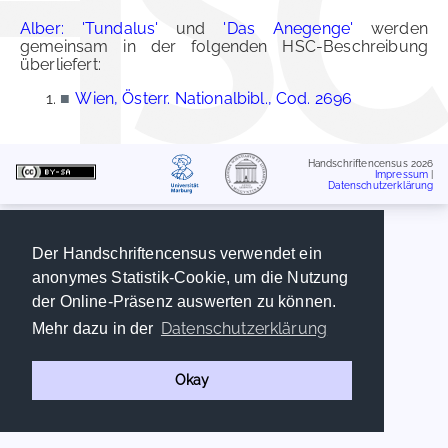
Alber: 'Tundalus'
und
'Das Anegenge'
werden
gemeinsam in der folgenden HSC-Beschreibung
überliefert:
■
Wien, Österr. Nationalbibl., Cod. 2696
Handschriftencensus 2026
Impressum
|
Datenschutzerklärung
Der Handschriftencensus verwendet ein
anonymes Statistik-Cookie, um die Nutzung
der Online-Präsenz auswerten zu können.
Datenschutzerklärung
Mehr dazu in der
Okay