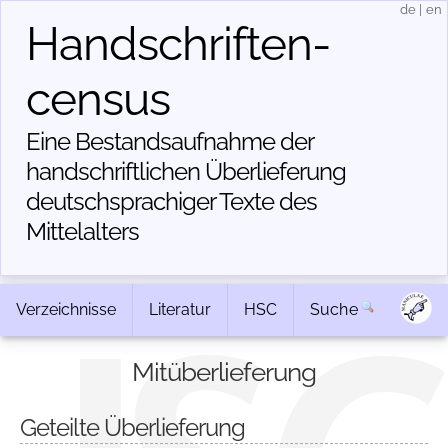
de
|
en
Handschriften­
census
Eine Bestandsaufnahme der
handschriftlichen Über­lieferung
deutschsprachiger Texte des
Mittelalters
Verzeichnisse
Literatur
HSC
Suche
Mitüberlieferung
Geteilte Überlieferung