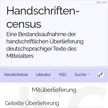
de
|
en
Handschriften­
census
Eine Bestandsaufnahme der
handschriftlichen Über­lieferung
deutschsprachiger Texte des
Mittelalters
Verzeichnisse
Literatur
HSC
Suche
Mitüberlieferung
Geteilte Überlieferung