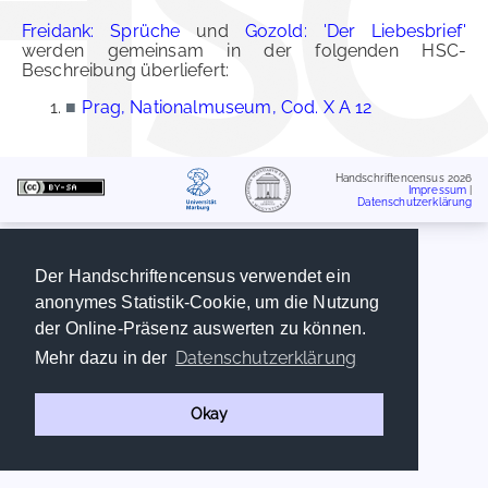
Freidank: Sprüche
und
Gozold: 'Der Liebesbrief'
werden gemeinsam in der folgenden HSC-
Beschreibung überliefert:
■
Prag, Nationalmuseum, Cod. X A 12
Handschriftencensus 2026
Impressum
|
Datenschutzerklärung
Der Handschriftencensus verwendet ein
anonymes Statistik-Cookie, um die Nutzung
der Online-Präsenz auswerten zu können.
Datenschutzerklärung
Mehr dazu in der
Okay