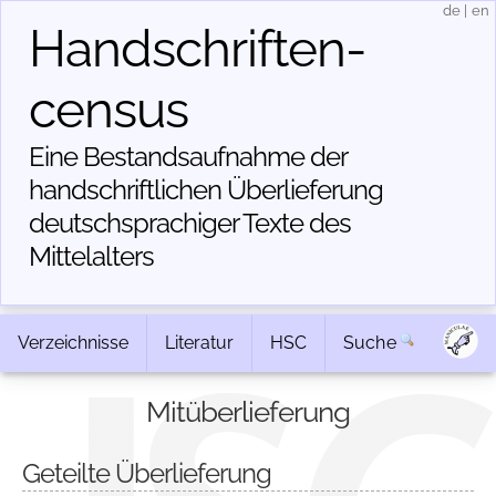
de
|
en
Handschriften­
census
Eine Bestandsaufnahme der
handschriftlichen Über­lieferung
deutschsprachiger Texte des
Mittelalters
Verzeichnisse
Literatur
HSC
Suche
Mitüberlieferung
Geteilte Überlieferung