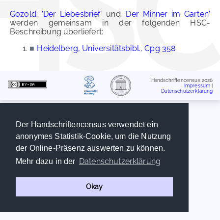
Gozold: 'Der Liebesbrief'
und
'Der Minner im Garten'
werden gemeinsam in der folgenden HSC-
Beschreibung überliefert:
■
Heidelberg, Universitätsbibl., Cpg 358
Handschriftencensus 2026
Impressum
|
Datenschutzerklärung
Der Handschriftencensus verwendet ein
anonymes Statistik-Cookie, um die Nutzung
der Online-Präsenz auswerten zu können.
Datenschutzerklärung
Mehr dazu in der
Okay