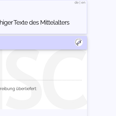
de
|
en
ger Texte des Mittelalters
ibung überliefert: