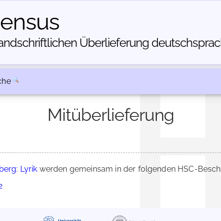
census
dschriftlichen Über­lieferung deutschsprachi
che
Mitüberlieferung
berg: Lyrik
werden gemeinsam in der folgenden HSC-Beschre
2