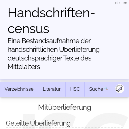
de
|
en
Handschriften­
census
Eine Bestandsaufnahme der
handschriftlichen Über­lieferung
deutschsprachiger Texte des
Mittelalters
Verzeichnisse
Literatur
HSC
Suche
Mitüberlieferung
Geteilte Überlieferung