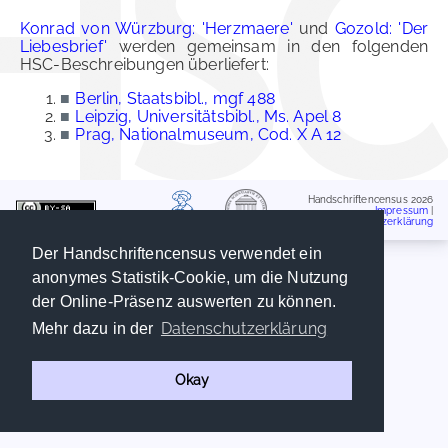
Konrad von Würzburg: 'Herzmaere'
und
Gozold: 'Der
Liebesbrief'
werden gemeinsam in den folgenden
HSC-Beschreibungen überliefert:
■
Berlin, Staatsbibl., mgf 488
■
Leipzig, Universitätsbibl., Ms. Apel 8
■
Prag, Nationalmuseum, Cod. X A 12
Handschriftencensus 2026
Impressum
|
Datenschutzerklärung
Der Handschriftencensus verwendet ein
anonymes Statistik-Cookie, um die Nutzung
der Online-Präsenz auswerten zu können.
Datenschutzerklärung
Mehr dazu in der
Okay