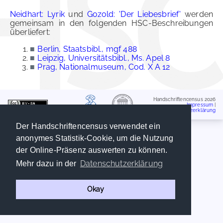
Neidhart: Lyrik
und
Gozold: 'Der Liebesbrief'
werden
gemeinsam in den folgenden HSC-Beschreibungen
überliefert:
■
Berlin, Staatsbibl., mgf 488
■
Leipzig, Universitätsbibl., Ms. Apel 8
■
Prag, Nationalmuseum, Cod. X A 12
Handschriftencensus 2026
Impressum
|
Datenschutzerklärung
Der Handschriftencensus verwendet ein
anonymes Statistik-Cookie, um die Nutzung
der Online-Präsenz auswerten zu können.
Datenschutzerklärung
Mehr dazu in der
Okay