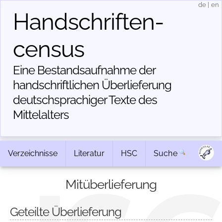
de
|
en
Handschriften­
census
Eine Bestandsaufnahme der
handschriftlichen Über­lieferung
deutschsprachiger Texte des
Mittelalters
Verzeichnisse
Literatur
HSC
Suche
Mitüberlieferung
Geteilte Überlieferung