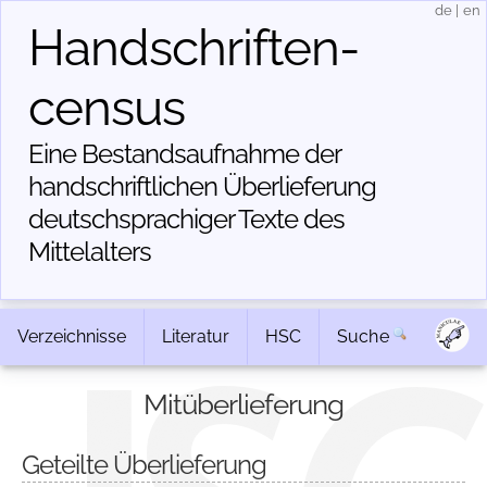
de
|
en
Handschriften­
census
Eine Bestandsaufnahme der
handschriftlichen Über­lieferung
deutschsprachiger Texte des
Mittelalters
Verzeichnisse
Literatur
HSC
Suche
Mitüberlieferung
Geteilte Überlieferung