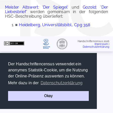
Meister Altswert: 'Der Spiegel'
und
Gozold: 'Der
Liebesbrief'
werden gemeinsam in der folgenden
HSC-Beschreibung überliefert:
■
Heidelberg, Universitätsbibl., Cpg 358
Handschriftencensus 2026
Impressum
|
Datenschutzerklärung
Der Handschriftencensus verwendet ein
anonymes Statistik-Cookie, um die Nutzung
der Online-Präsenz auswerten zu können.
Datenschutzerklärung
Mehr dazu in der
Okay