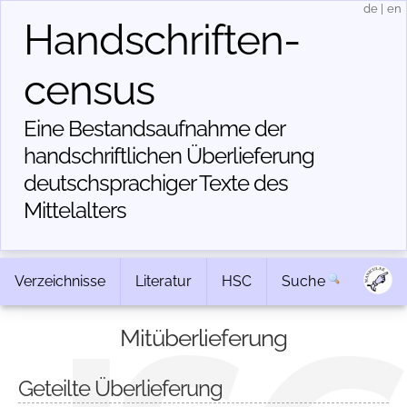
de
|
en
Handschriften­
census
Eine Bestandsaufnahme der
handschriftlichen Über­lieferung
deutschsprachiger Texte des
Mittelalters
Verzeichnisse
Literatur
HSC
Suche
Mitüberlieferung
Geteilte Überlieferung