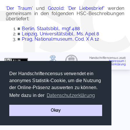
'Der Traum'
und
Gozold: 'Der Liebesbrief'
werden
gemeinsam in den folgenden HSC-Beschreibungen
überliefert:
■
Berlin, Staatsbibl., mgf 488
■
Leipzig, Universitätsbibl., Ms. Apel 8
■
Prag, Nationalmuseum, Cod. X A 12
Handschriftencensus 2026
Impressum
|
Datenschutzerklärung
Der Handschriftencensus verwendet ein
anonymes Statistik-Cookie, um die Nutzung
der Online-Präsenz auswerten zu können.
Datenschutzerklärung
Mehr dazu in der
Okay