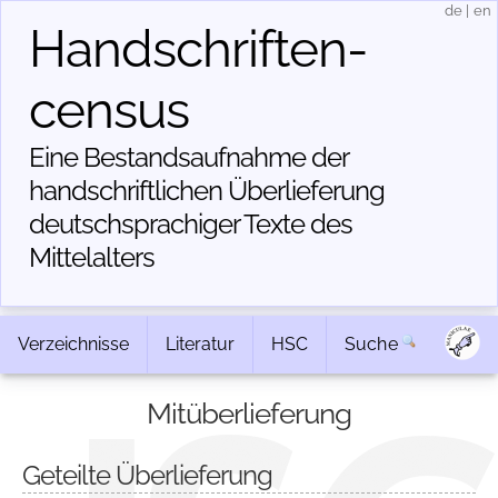
de
|
en
Handschriften­
census
Eine Bestandsaufnahme der
handschriftlichen Über­lieferung
deutschsprachiger Texte des
Mittelalters
Verzeichnisse
Literatur
HSC
Suche
Mitüberlieferung
Geteilte Überlieferung