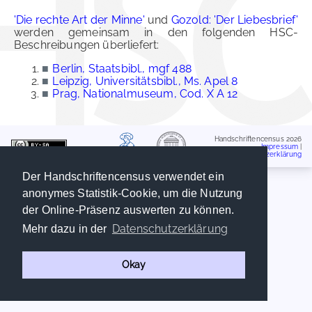
'Die rechte Art der Minne'
und
Gozold: 'Der Liebesbrief'
werden gemeinsam in den folgenden HSC-
Beschreibungen überliefert:
■
Berlin, Staatsbibl., mgf 488
■
Leipzig, Universitätsbibl., Ms. Apel 8
■
Prag, Nationalmuseum, Cod. X A 12
Handschriftencensus 2026
Impressum
|
Datenschutzerklärung
Der Handschriftencensus verwendet ein
anonymes Statistik-Cookie, um die Nutzung
der Online-Präsenz auswerten zu können.
Datenschutzerklärung
Mehr dazu in der
Okay