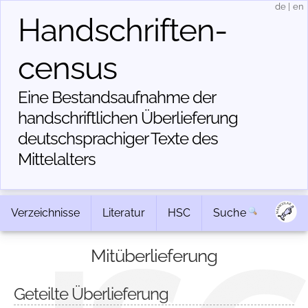
de
|
en
Handschriften­
census
Eine Bestandsaufnahme der
handschriftlichen Über­lieferung
deutschsprachiger Texte des
Mittelalters
Verzeichnisse
Literatur
HSC
Suche
Mitüberlieferung
Geteilte Überlieferung