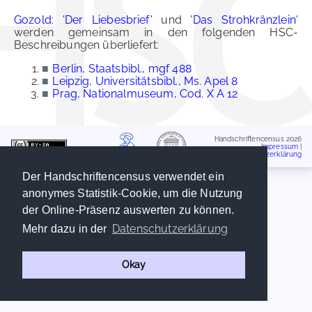
Gozold: 'Der Liebesbrief'
und
'Das Strohkränzlein'
werden gemeinsam in den folgenden HSC-
Beschreibungen überliefert:
■
Berlin, Staatsbibl., mgf 488
■
Leipzig, Universitätsbibl., Ms. Apel 8
■
Prag, Nationalmuseum, Cod. X A 12
Handschriftencensus 2026
Impressum
|
Datenschutzerklärung
Der Handschriftencensus verwendet ein
anonymes Statistik-Cookie, um die Nutzung
der Online-Präsenz auswerten zu können.
Datenschutzerklärung
Mehr dazu in der
Okay