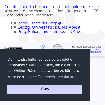
Gozold: 'Der Liebesbrief'
und
'Die goldene Fessel'
werden gemeinsam in den folgenden HSC-
Beschreibungen überliefert:
■
Berlin, Staatsbibl., mgf 488
■
Leipzig, Universitätsbibl., Ms. Apel 8
■
Prag, Nationalmuseum, Cod. X A 12
Handschriftencensus 2026
Impressum
|
Datenschutzerklärung
Der Handschriftencensus verwendet ein
anonymes Statistik-Cookie, um die Nutzung
der Online-Präsenz auswerten zu können.
Datenschutzerklärung
Mehr dazu in der
Okay