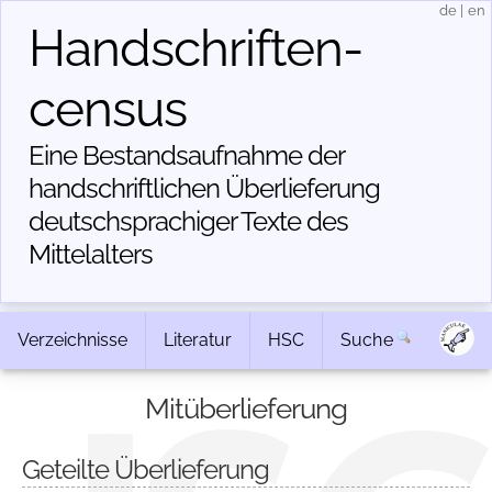
de
|
en
Handschriften­
census
Eine Bestandsaufnahme der
handschriftlichen Über­lieferung
deutschsprachiger Texte des
Mittelalters
Verzeichnisse
Literatur
HSC
Suche
Mitüberlieferung
Geteilte Überlieferung