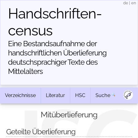
de
|
en
Handschriften­
census
Eine Bestandsaufnahme der
handschriftlichen Über­lieferung
deutschsprachiger Texte des
Mittelalters
Verzeichnisse
Literatur
HSC
Suche
Mitüberlieferung
Geteilte Überlieferung