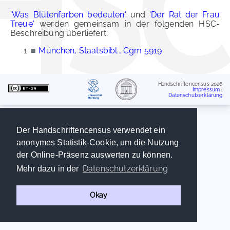
'Was Blütenfarben bedeuten'
und
'Der Rat der Frau
Treue'
werden gemeinsam in der folgenden HSC-
Beschreibung überliefert:
■
München, Staatsbibl., Cgm 5919
Handschriftencensus 2026
Impressum
|
Datenschutzerklärung
Der Handschriftencensus verwendet ein
anonymes Statistik-Cookie, um die Nutzung
der Online-Präsenz auswerten zu können.
Datenschutzerklärung
Mehr dazu in der
Okay