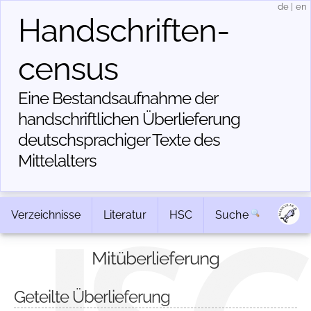
de
|
en
Handschriften­
census
Eine Bestandsaufnahme der
handschriftlichen Über­lieferung
deutschsprachiger Texte des
Mittelalters
Verzeichnisse
Literatur
HSC
Suche
Mitüberlieferung
Geteilte Überlieferung