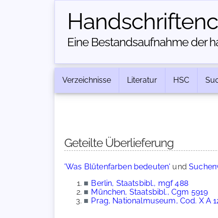
Handschriften­
Eine Bestandsaufnahme der han
Verzeichnisse
Literatur
HSC
Su
Geteilte Überlieferung
'Was Blütenfarben bedeuten'
und
Suchenw
■
Berlin, Staatsbibl., mgf 488
■
München, Staatsbibl., Cgm 5919
■
Prag, Nationalmuseum, Cod. X A 1