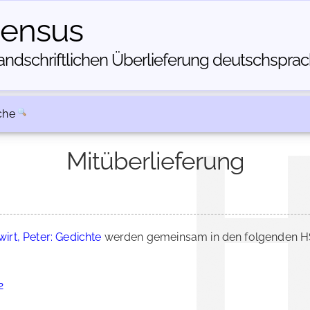
census
dschriftlichen Über­lieferung deutschsprachi
che
Mitüberlieferung
irt, Peter: Gedichte
werden gemeinsam in den folgenden HS
2