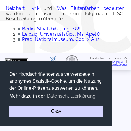
Neidhart: Lyrik
und
'Was Blütenfarben bedeuten'
werden gemeinsam in den folgenden HSC-
Beschreibungen überliefert:
■
Berlin, Staatsbibl., mgf 488
■
Leipzig, Universitätsbibl., Ms. Apel 8
■
Prag, Nationalmuseum, Cod. X A 12
Handschriftencensus 2026
Impressum
|
Datenschutzerklärung
Der Handschriftencensus verwendet ein
anonymes Statistik-Cookie, um die Nutzung
der Online-Präsenz auswerten zu können.
Datenschutzerklärung
Mehr dazu in der
Okay