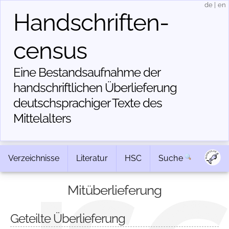
de
|
en
Handschriften­
census
Eine Bestandsaufnahme der
handschriftlichen Über­lieferung
deutschsprachiger Texte des
Mittelalters
Verzeichnisse
Literatur
HSC
Suche
Mitüberlieferung
Geteilte Überlieferung