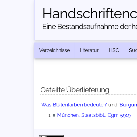
Handschriften­
Eine Bestandsaufnahme der han
Verzeichnisse
Literatur
HSC
Su
Geteilte Überlieferung
'Was Blütenfarben bedeuten'
und
'Burgun
■
München, Staatsbibl., Cgm 5919