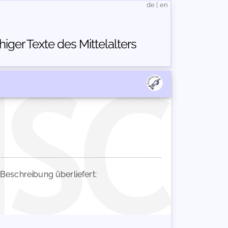
de
|
en
ger Texte des Mittelalters
eschreibung überliefert: