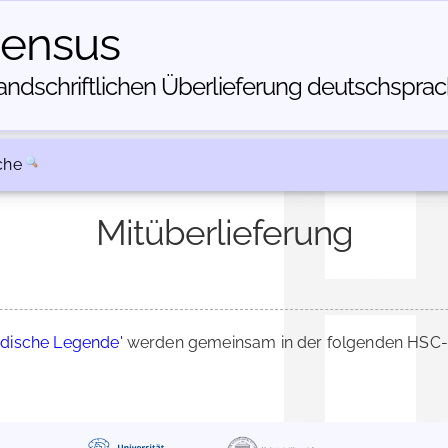
census
dschriftlichen Über­lieferung deutschsprachi
che
Mitüberlieferung
dische Legende'
werden gemeinsam in der folgenden HSC-B