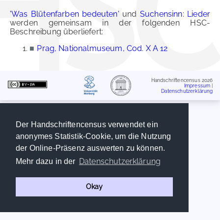
'Was Blütenfarben bedeuten'
und
Suchensinn: Lieder
werden gemeinsam in der folgenden HSC-
Beschreibung überliefert:
■
Prag, Nationalmuseum, Cod. X A 12
Handschriftencensus 2026
Impressum
|
Datenschutzerklärung
Der Handschriftencensus verwendet ein
anonymes Statistik-Cookie, um die Nutzung
der Online-Präsenz auswerten zu können.
Datenschutzerklärung
Mehr dazu in der
Okay