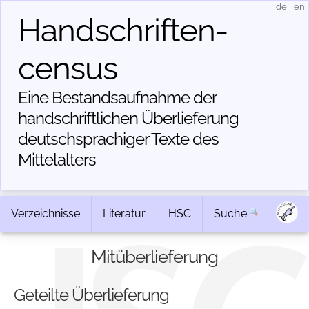
de
|
en
Handschriften­
census
Eine Bestandsaufnahme der
handschriftlichen Über­lieferung
deutschsprachiger Texte des
Mittelalters
Verzeichnisse
Literatur
HSC
Suche
Mitüberlieferung
Geteilte Überlieferung