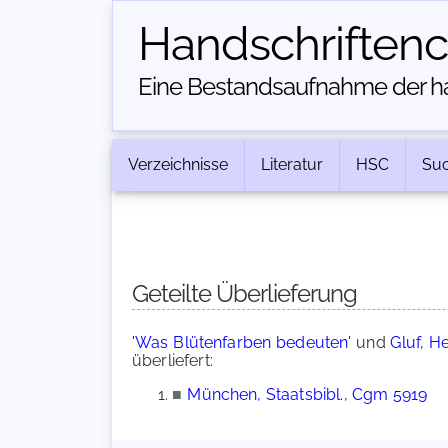
Handschriften­
Eine Bestandsaufnahme der han
Verzeichnisse
Literatur
HSC
Su
Geteilte Überlieferung
'Was Blütenfarben bedeuten'
und
Gluf, 
überliefert:
■
München, Staatsbibl., Cgm 5919