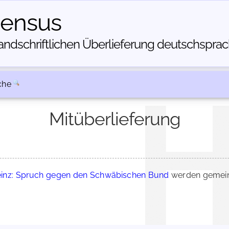
census
dschriftlichen Über­lieferung deutschsprachi
che
Mitüberlieferung
Heinz: Spruch gegen den Schwäbischen Bund
werden gemein