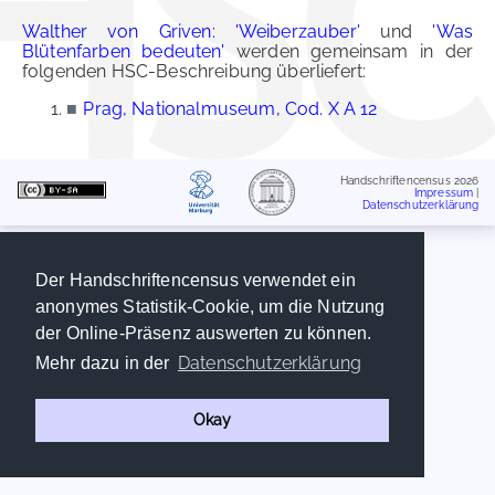
Walther von Griven: 'Weiberzauber'
und
'Was
Blütenfarben bedeuten'
werden gemeinsam in der
folgenden HSC-Beschreibung überliefert:
■
Prag, Nationalmuseum, Cod. X A 12
Handschriftencensus 2026
Impressum
|
Datenschutzerklärung
Der Handschriftencensus verwendet ein
anonymes Statistik-Cookie, um die Nutzung
der Online-Präsenz auswerten zu können.
Datenschutzerklärung
Mehr dazu in der
Okay