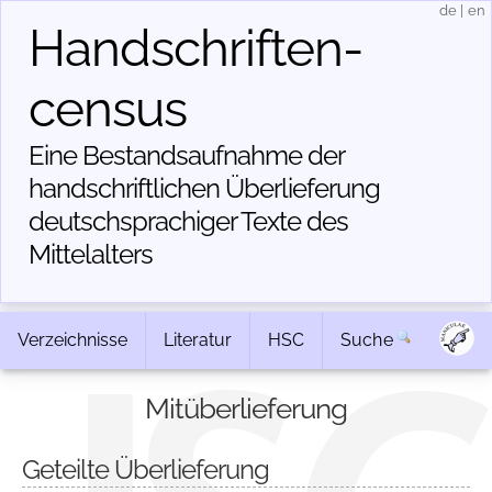
de
|
en
Handschriften­
census
Eine Bestandsaufnahme der
handschriftlichen Über­lieferung
deutschsprachiger Texte des
Mittelalters
Verzeichnisse
Literatur
HSC
Suche
Mitüberlieferung
Geteilte Überlieferung