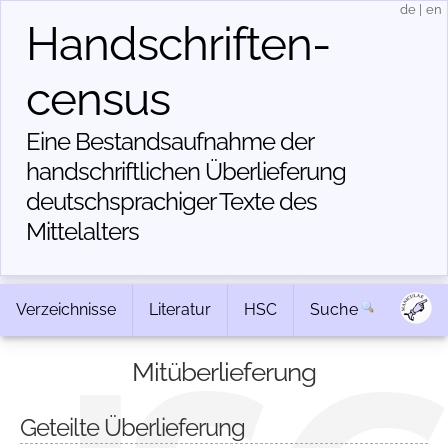
de
|
en
Handschriften­
census
Eine Bestandsaufnahme der
handschriftlichen Über­lieferung
deutschsprachiger Texte des
Mittelalters
Verzeichnisse
Literatur
HSC
Suche
Mitüberlieferung
Geteilte Überlieferung