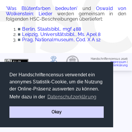
'Was Blütenfarben bedeuten'
und
Oswald von
Wolkenstein: Lieder
werden gemeinsam in den
folgenden HSC-Beschreibungen überliefert:
■
Berlin, Staatsbibl., mgf 488
■
Leipzig, Universitätsbibl., Ms. Apel 8
■
Prag, Nationalmuseum, Cod. X A 12
Handschriftencensus 2026
Impressum
|
Datenschutzerklärung
Der Handschriftencensus verwendet ein
anonymes Statistik-Cookie, um die Nutzung
der Online-Präsenz auswerten zu können.
Datenschutzerklärung
Mehr dazu in der
Okay