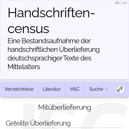
de
|
en
Handschriften­
census
Eine Bestandsaufnahme der
handschriftlichen Über­lieferung
deutschsprachiger Texte des
Mittelalters
Verzeichnisse
Literatur
HSC
Suche
Mitüberlieferung
Geteilte Überlieferung