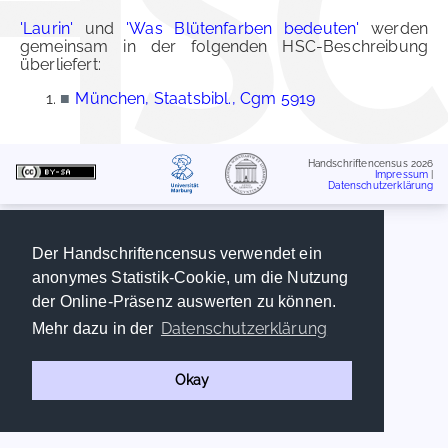
'Laurin'
und
'Was Blütenfarben bedeuten'
werden
gemeinsam in der folgenden HSC-Beschreibung
überliefert:
■
München, Staatsbibl., Cgm 5919
Handschriftencensus 2026
Impressum
|
Datenschutzerklärung
Der Handschriftencensus verwendet ein
anonymes Statistik-Cookie, um die Nutzung
der Online-Präsenz auswerten zu können.
Datenschutzerklärung
Mehr dazu in der
Okay