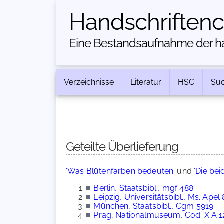
Handschriften­
Eine Bestandsaufnahme der han
Verzeichnisse
Literatur
HSC
Su
Geteilte Überlieferung
'Was Blütenfarben bedeuten'
und
'Die be
■
Berlin, Staatsbibl., mgf 488
■
Leipzig, Universitätsbibl., Ms. Apel 
■
München, Staatsbibl., Cgm 5919
■
Prag, Nationalmuseum, Cod. X A 1