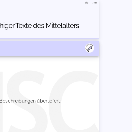
de
|
en
ger Texte des Mittelalters
eschreibungen überliefert: