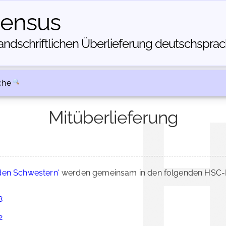
census
dschriftlichen Über­lieferung deutschsprachi
che
Mitüberlieferung
iden Schwestern'
werden gemeinsam in den folgenden HSC-B
8
2