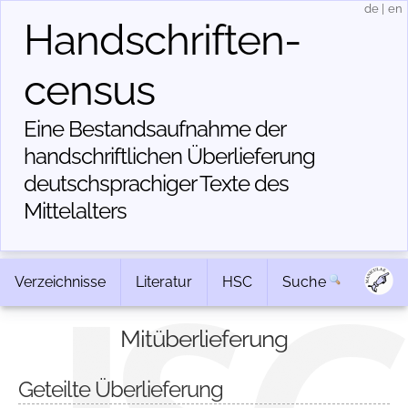
de
|
en
Handschriften­
census
Eine Bestandsaufnahme der
handschriftlichen Über­lieferung
deutschsprachiger Texte des
Mittelalters
Verzeichnisse
Literatur
HSC
Suche
Mitüberlieferung
Geteilte Überlieferung