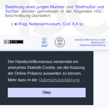
'Belehrung eines jungen Mannes'
und
'Stiefmutter und
Tochter'
werden gemeinsam in der folgenden HSC-
Beschreibung überliefert:
■
Prag, Nationalmuseum, Cod. X A 12
Handschriftencensus 2026
Impressum
|
Datenschutzerklärung
Der Handschriftencensus verwendet ein
anonymes Statistik-Cookie, um die Nutzung
der Online-Präsenz auswerten zu können.
Datenschutzerklärung
Mehr dazu in der
Okay