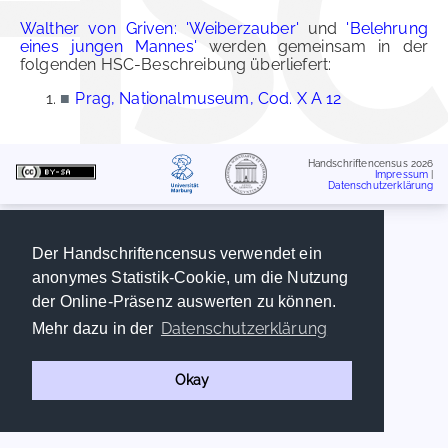
Walther von Griven: 'Weiberzauber'
und
'Belehrung
eines jungen Mannes'
werden gemeinsam in der
folgenden HSC-Beschreibung überliefert:
■
Prag, Nationalmuseum, Cod. X A 12
Handschriftencensus 2026
Impressum
|
Datenschutzerklärung
Der Handschriftencensus verwendet ein
anonymes Statistik-Cookie, um die Nutzung
der Online-Präsenz auswerten zu können.
Datenschutzerklärung
Mehr dazu in der
Okay