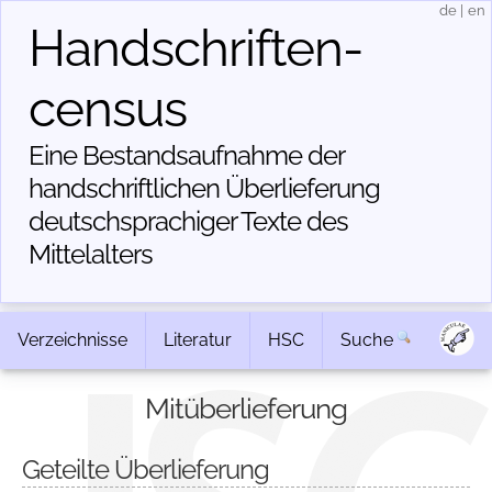
de
|
en
Handschriften­
census
Eine Bestandsaufnahme der
handschriftlichen Über­lieferung
deutschsprachiger Texte des
Mittelalters
Verzeichnisse
Literatur
HSC
Suche
Mitüberlieferung
Geteilte Überlieferung