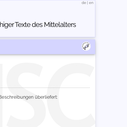
de
|
en
ger Texte des Mittelalters
schreibungen überliefert: