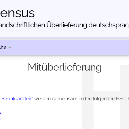
census
dschriftlichen Über­lieferung deutschsprachi
che
Mitüberlieferung
 Strohkränzlein'
werden gemeinsam in den folgenden HSC-Be
8
2