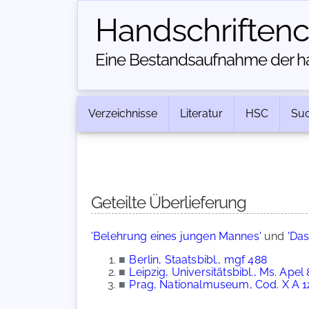
Handschriften­
Eine Bestandsaufnahme der han
Verzeichnisse
Literatur
HSC
Su
Geteilte Überlieferung
'Belehrung eines jungen Mannes'
und
'Das
■
Berlin, Staatsbibl., mgf 488
■
Leipzig, Universitätsbibl., Ms. Apel 
■
Prag, Nationalmuseum, Cod. X A 1