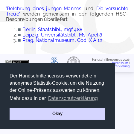
'Belehrung eines jungen Mannes'
und
'Die versuchte
Treue'
werden gemeinsam in den folgenden HSC-
Beschreibungen überliefert:
■
Berlin, Staatsbibl., mgf 488
■
Leipzig, Universitätsbibl., Ms. Apel 8
■
Prag, Nationalmuseum, Cod. X A 12
Handschriftencensus 2026
Impressum
|
Datenschutzerklärung
Der Handschriftencensus verwendet ein
anonymes Statistik-Cookie, um die Nutzung
der Online-Präsenz auswerten zu können.
Datenschutzerklärung
Mehr dazu in der
Okay