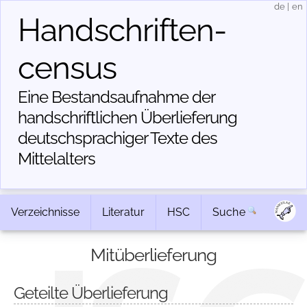
de
|
en
Handschriften­
census
Eine Bestandsaufnahme der
handschriftlichen Über­lieferung
deutschsprachiger Texte des
Mittelalters
Verzeichnisse
Literatur
HSC
Suche
Mitüberlieferung
Geteilte Überlieferung