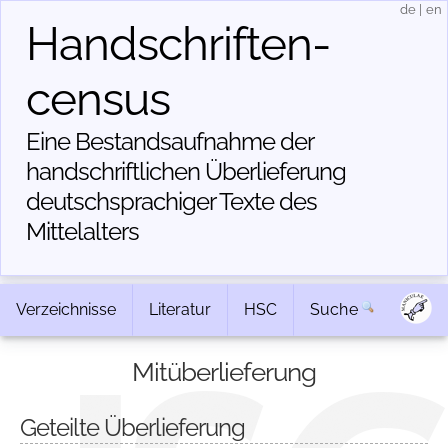
de
|
en
Handschriften­
census
Eine Bestandsaufnahme der
handschriftlichen Über­lieferung
deutschsprachiger Texte des
Mittelalters
Verzeichnisse
Literatur
HSC
Suche
Mitüberlieferung
Geteilte Überlieferung