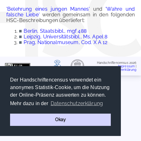
'Belehrung eines jungen Mannes'
und
'Wahre und
falsche Liebe'
werden gemeinsam in den folgenden
HSC-Beschreibungen überliefert:
■
Berlin, Staatsbibl., mgf 488
■
Leipzig, Universitätsbibl., Ms. Apel 8
■
Prag, Nationalmuseum, Cod. X A 12
Handschriftencensus 2026
Impressum
|
Datenschutzerklärung
Der Handschriftencensus verwendet ein
anonymes Statistik-Cookie, um die Nutzung
der Online-Präsenz auswerten zu können.
Datenschutzerklärung
Mehr dazu in der
Okay