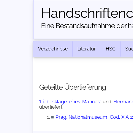
Handschriften­
Eine Bestandsaufnahme der han
Verzeichnisse
Literatur
HSC
Su
Geteilte Überlieferung
'Liebesklage eines Mannes'
und
Hermann 
überliefert:
■
Prag, Nationalmuseum, Cod. X A 1