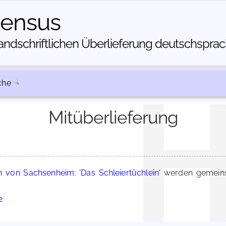
census
dschriftlichen Über­lieferung deutschsprachi
che
Mitüberlieferung
von Sachsenheim: 'Das Schleiertüchlein'
werden gemeins
2