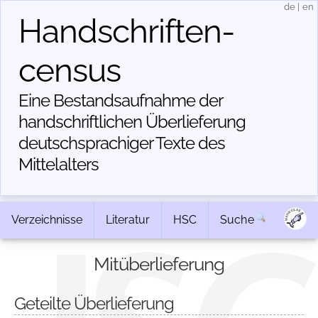
de
|
en
Handschriften­
census
Eine Bestandsaufnahme der
handschriftlichen Über­lieferung
deutschsprachiger Texte des
Mittelalters
Verzeichnisse
Literatur
HSC
Suche
Mitüberlieferung
Geteilte Überlieferung