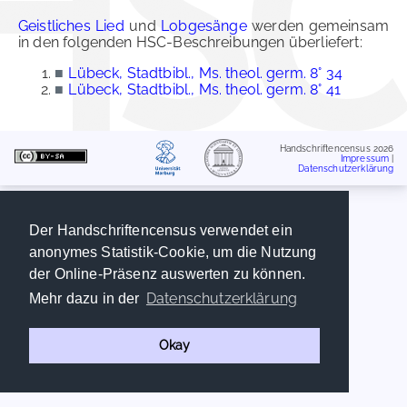
Geistliches Lied
und
Lobgesänge
werden gemeinsam
in den folgenden HSC-Beschreibungen überliefert:
■
Lübeck, Stadtbibl., Ms. theol. germ. 8° 34
■
Lübeck, Stadtbibl., Ms. theol. germ. 8° 41
Handschriftencensus 2026
Impressum
|
Datenschutzerklärung
Der Handschriftencensus verwendet ein
anonymes Statistik-Cookie, um die Nutzung
der Online-Präsenz auswerten zu können.
Datenschutzerklärung
Mehr dazu in der
Okay