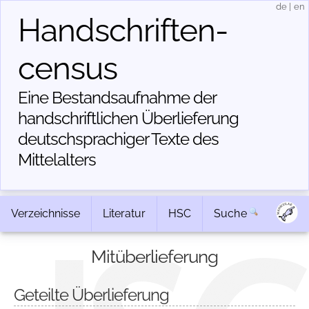
de
|
en
Handschriften­
census
Eine Bestandsaufnahme der
handschriftlichen Über­lieferung
deutschsprachiger Texte des
Mittelalters
Verzeichnisse
Literatur
HSC
Suche
Mitüberlieferung
Geteilte Überlieferung