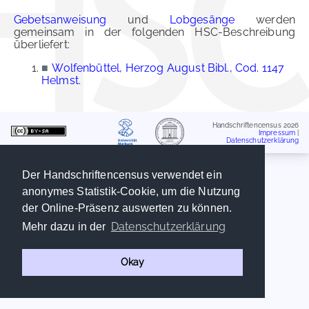
Gebetsanweisung
und
Lobgesänge
werden
gemeinsam in der folgenden HSC-Beschreibung
überliefert:
■
Wolfenbüttel, Herzog August Bibl., Cod. 1147
Helmst.
Handschriftencensus 2026
Impressum
|
Datenschutzerklärung
Der Handschriftencensus verwendet ein
anonymes Statistik-Cookie, um die Nutzung
der Online-Präsenz auswerten zu können.
Datenschutzerklärung
Mehr dazu in der
Okay