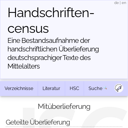
de
|
en
Handschriften­
census
Eine Bestandsaufnahme der
handschriftlichen Über­lieferung
deutschsprachiger Texte des
Mittelalters
Verzeichnisse
Literatur
HSC
Suche
Mitüberlieferung
Geteilte Überlieferung