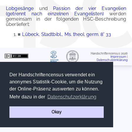
Lobgesänge
und
Passion der vier Evangelien
(getrennt nach einzelnen Evangelisten)
werden
gemeinsam in der folgenden HSC-Beschreibung
überliefert:
■
Lübeck, Stadtbibl., Ms. theol. germ. 8° 33
Handschriftencensus 2026
Impressum
|
Datenschutzerklärung
Der Handschriftencensus verwendet ein
anonymes Statistik-Cookie, um die Nutzung
der Online-Präsenz auswerten zu können.
Datenschutzerklärung
Mehr dazu in der
Okay