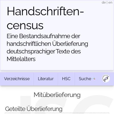
de
|
en
Handschriften­
census
Eine Bestandsaufnahme der
handschriftlichen Über­lieferung
deutschsprachiger Texte des
Mittelalters
Verzeichnisse
Literatur
HSC
Suche
Mitüberlieferung
Geteilte Überlieferung