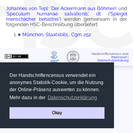
Johannes von Tepl: 'Der Ackermann aus Böhmen'
und
'Speculum humanae salvationis', dt. ('Spiegel
menschlicher behaltnis')
werden gemeinsam in der
folgenden HSC-Beschreibung überliefert:
■
München, Staatsbibl., Cgm 252
Handschriftencensus 2026
Impressum
|
Datenschutzerklärung
Der Handschriftencensus verwendet ein
anonymes Statistik-Cookie, um die Nutzung
der Online-Präsenz auswerten zu können.
Datenschutzerklärung
Mehr dazu in der
Okay