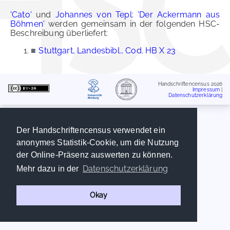
'Cato'
und
Johannes von Tepl: 'Der Ackermann aus
Böhmen'
werden gemeinsam in der folgenden HSC-
Beschreibung überliefert:
■
Stuttgart, Landesbibl., Cod. HB X 23
Handschriftencensus 2026
Impressum
|
Datenschutzerklärung
Der Handschriftencensus verwendet ein
anonymes Statistik-Cookie, um die Nutzung
der Online-Präsenz auswerten zu können.
Datenschutzerklärung
Mehr dazu in der
Okay