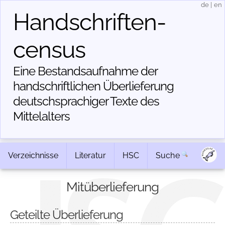
de
|
en
Handschriften­
census
Eine Bestandsaufnahme der
handschriftlichen Über­lieferung
deutschsprachiger Texte des
Mittelalters
Verzeichnisse
Literatur
HSC
Suche
Mitüberlieferung
Geteilte Überlieferung