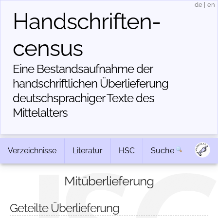
de
|
en
Handschriften­
census
Eine Bestandsaufnahme der
handschriftlichen Über­lieferung
deutschsprachiger Texte des
Mittelalters
Verzeichnisse
Literatur
HSC
Suche
Mitüberlieferung
Geteilte Überlieferung