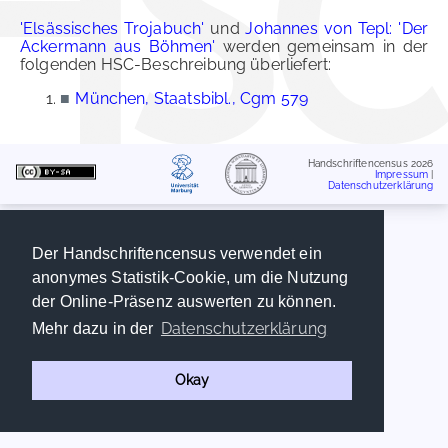
'Elsässisches Trojabuch'
und
Johannes von Tepl: 'Der
Ackermann aus Böhmen'
werden gemeinsam in der
folgenden HSC-Beschreibung überliefert:
■
München, Staatsbibl., Cgm 579
Handschriftencensus 2026
Impressum
|
Datenschutzerklärung
Der Handschriftencensus verwendet ein
anonymes Statistik-Cookie, um die Nutzung
der Online-Präsenz auswerten zu können.
Datenschutzerklärung
Mehr dazu in der
Okay