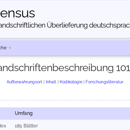
census
dschriftlichen Über­lieferung deutschsprachi
che
ndschriftenbeschreibung 10
Aufbewahrungsort
|
Inhalt
|
Kodikologie
|
Forschungsliteratur
Umfang
dex
185 Blätter