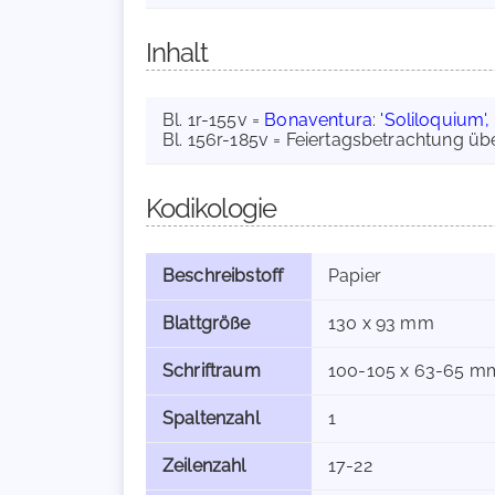
Inhalt
Bl. 1r-155v =
Bonaventura
:
'Soliloquium', 
Bl. 156r-185v = Feiertagsbetrachtung üb
Kodikologie
Beschreibstoff
Papier
Blattgröße
130 x 93 mm
Schriftraum
100-105 x 63-65 m
Spaltenzahl
1
Zeilenzahl
17-22