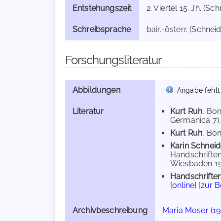
Entstehungszeit
2. Viertel 15. Jh. (Sc
Schreibsprache
bair.-österr. (Schneid
Forschungsliteratur
Abbildungen
Angabe fehlt
Literatur
Kurt Ruh
, Bo
Germanica 7), 
Kurt Ruh
, Bon
Karin Schneid
Handschrifte
Wiesbaden 199
Handschriften
[
online
] [
zur 
Archivbeschreibung
Maria Moser (19