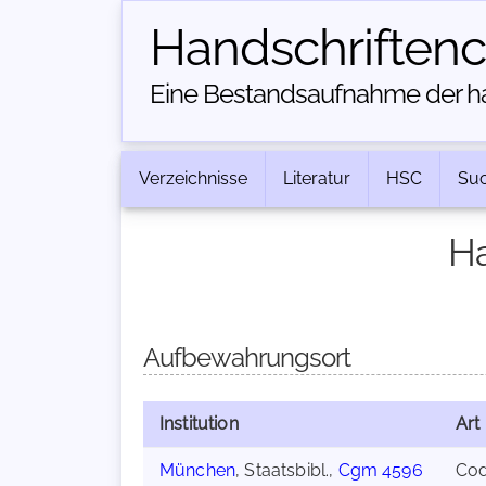
Handschriften­
Eine Bestandsaufnahme der han
Verzeichnisse
Literatur
HSC
Su
Ha
Aufbewahrungsort
Institution
Art
München
, Staatsbibl.,
Cgm 4596
Co