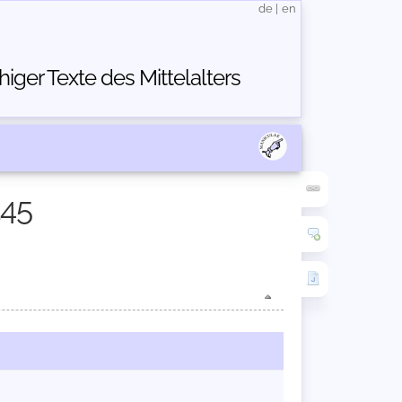
de
|
en
ger Texte des Mittelalters
145