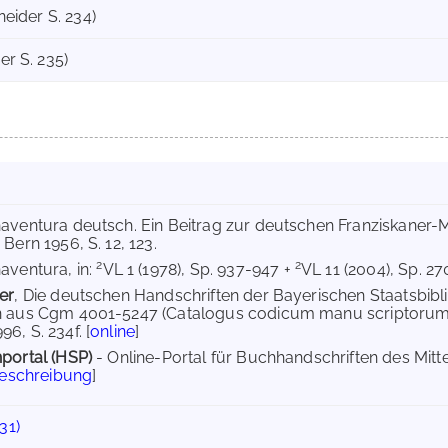
hneider S. 234)
er S. 235)
naventura deutsch. Ein Beitrag zur deutschen Franziskaner-M
Bern 1956, S. 12, 123.
2
2
aventura, in:
VL 1 (1978), Sp. 937-947 +
VL 11 (2004), Sp. 270
er
, Die deutschen Handschriften der Bayerischen Staatsbibli
n aus Cgm 4001-5247 (Catalogus codicum manu scriptorum 
6, S. 234f. [
online
]
portal (HSP)
- Online-Portal für Buchhandschriften des Mit
Beschreibung
]
31)