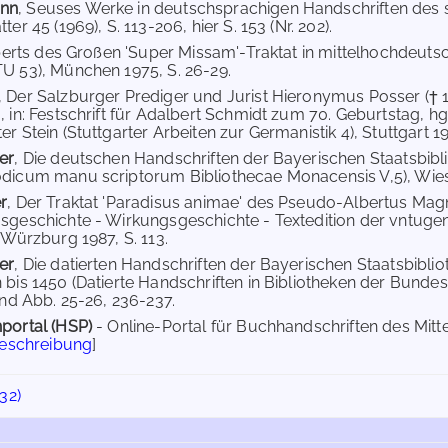
nn
, Seuses Werke in deutschsprachigen Handschriften des sp
ter 45 (1969), S. 113-206, hier S. 153 (Nr. 202).
berts des Großen 'Super Missam'-Traktat in mittelhochdeu
U 53), München 1975, S. 26-29.
, Der Salzburger Prediger und Jurist Hieronymus Posser († 1
, in: Festschrift für Adalbert Schmidt zum 70. Geburtstag, h
r Stein (Stuttgarter Arbeiten zur Germanistik 4), Stuttgart 197
er
, Die deutschen Handschriften der Bayerischen Staatsbi
dicum manu scriptorum Bibliothecae Monacensis V,5), Wies
r
, Der Traktat 'Paradisus animae' des Pseudo-Albertus Magn
sgeschichte - Wirkungsgeschichte - Textedition der vntuge
 Würzburg 1987, S. 113.
er
, Die datierten Handschriften der Bayerischen Staatsbiblio
 bis 1450 (Datierte Handschriften in Bibliotheken der Bundes
und Abb. 25-26, 236-237.
portal (HSP)
- Online-Portal für Buchhandschriften des Mit
Beschreibung
]
32)