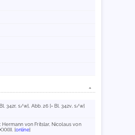
 Bl. 342r, s/w]
, Abb. 26 [= Bl. 342v, s/w]
I: Hermann von Fritslar, Nicolaus von
XIII. [
online
]