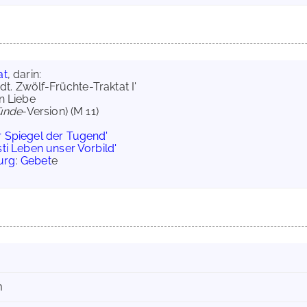
at
, darin:
dt. Zwölf-Früchte-Traktat I'
chen Liebe
ünde
-Version) (M 11)
r Spiegel der Tugend'
isti Leben unser Vorbild'
urg
:
Gebet
e
m