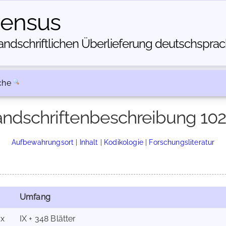
census
dschriftlichen Über­lieferung deutschsprachi
che
ndschriftenbeschreibung 10
Aufbewahrungsort
|
Inhalt
|
Kodikologie
|
Forschungsliteratur
Umfang
x
IX + 348 Blätter