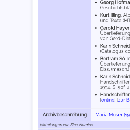
Georg Hofma
Geschichtsblät
Kurt Illing
, Al
und Texte (MT
Gerold Hayer
Überlieferung
von Gerd-Diete
Karin Schneid
(Catalogus co
Bertram Sölle
Überlieferung
Diss. (masch.)
Karin Schneid
Handschriften
1994, S. 50f. 
Handschriften
[
online
] [
zur 
Archivbeschreibung
Maria Moser (19
Mitteilungen von Sine Nomine