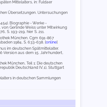
äten Mittelalters, in: Fuldaer
tschen Übersetzungen. Untersuchungen
454). Biographie - Werke -
g. von Gerlinde Weiss unter Mitwirkung
6, S. 193-219, hier S. 211.
bliothek München. Cgm 691-867
baden 1984, S. 633-638. [
online
]
us im deutschen Spätmittelalter.
nt-Version aus dem 15. Jahrhundert,
thek München, Teil 1: Die deutschen
republik Deutschland IV,1), Stuttgart
telalters in deutschen Sammlungen