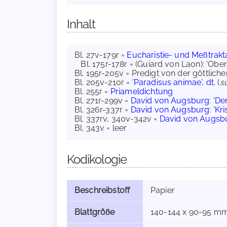
Inhalt
Bl. 27v-179r =
Eucharistie- und Meßtrakt
Bl. 175r-178r = (Guiard von Laon): 'Ober
Bl. 195r-205v = Predigt von der göttli
Bl. 205v-210r =
'Paradisus animae', dt.
(
s
Bl. 255r =
Priameldichtung
Bl. 271r-299v =
David von Augsburg
:
'De
Bl. 326r-337r =
David von Augsburg
:
'Kr
Bl. 337rv, 340v-342v =
David von Augsb
Bl. 343v = leer
Kodikologie
Beschreibstoff
Papier
Blattgröße
140-144 x 90-95 m