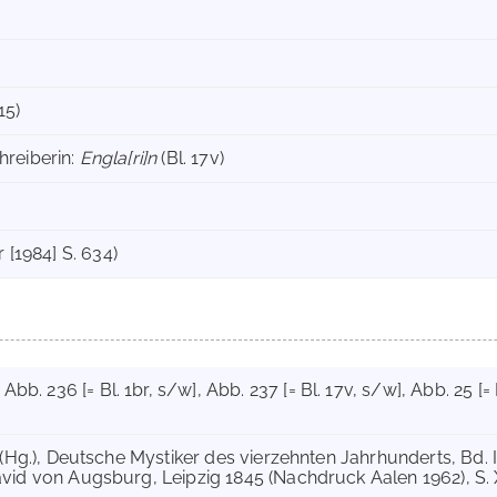
m
15)
hreiberin:
Engla[ri]n
(Bl. 17v)
r [1984] S. 634)
, Abb. 236 [= Bl. 1br, s/w]
, Abb. 237 [= Bl. 17v, s/w]
, Abb. 25 [=
(Hg.), Deutsche Mystiker des vierzehnten Jahrhunderts, Bd. 
vid von Augsburg, Leipzig 1845 (Nachdruck Aalen 1962), S. XX