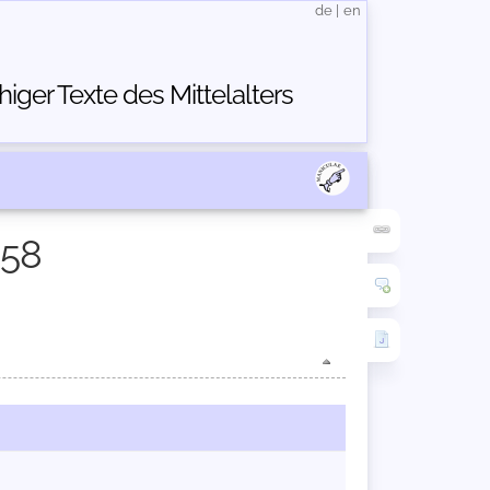
de
|
en
ger Texte des Mittelalters
258