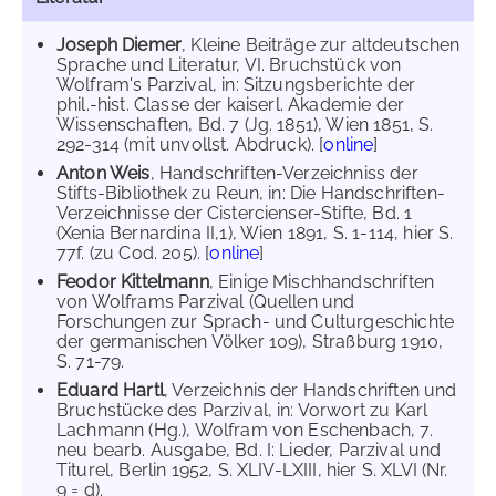
Joseph Diemer
, Kleine Beiträge zur altdeutschen
Sprache und Literatur, VI. Bruchstück von
Wolfram's Parzival, in: Sitzungsberichte der
phil.-hist. Classe der kaiserl. Akademie der
Wissenschaften, Bd. 7 (Jg. 1851), Wien 1851, S.
292-314 (mit unvollst. Abdruck). [
online
]
Anton Weis
, Handschriften-Verzeichniss der
Stifts-Bibliothek zu Reun, in: Die Handschriften-
Verzeichnisse der Cistercienser-Stifte, Bd. 1
(Xenia Bernardina II,1), Wien 1891, S. 1-114, hier S.
77f. (zu Cod. 205). [
online
]
Feodor Kittelmann
, Einige Mischhandschriften
von Wolframs Parzival (Quellen und
Forschungen zur Sprach- und Culturgeschichte
der germanischen Völker 109), Straßburg 1910,
S. 71-79.
Eduard Hartl
, Verzeichnis der Handschriften und
Bruchstücke des Parzival, in: Vorwort zu Karl
Lachmann (Hg.), Wolfram von Eschenbach, 7.
neu bearb. Ausgabe, Bd. I: Lieder, Parzival und
Titurel, Berlin 1952, S. XLIV-LXIII, hier S. XLVI (Nr.
9 = d).