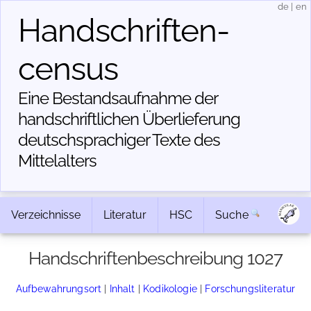
de
|
en
Handschriften­
census
Eine Bestandsaufnahme der
handschriftlichen Über­lieferung
deutschsprachiger Texte des
Mittelalters
Verzeichnisse
Literatur
HSC
Suche
Handschriftenbeschreibung 1027
Aufbewahrungsort
|
Inhalt
|
Kodikologie
|
Forschungsliteratur