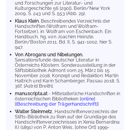
und Forschungen zur Literatur- und
Kulturgeschichte 56 [290]), Berlin/New York
2009, S. 243 und S. 553 (Abb. 29).
Klaus Klein
, Beschreibendes Verzeichnis der
Handschriften (Wolfram und Wolfram-
Fortsetzer), in: Wolfram von Eschenbach. Ein
Handbuch, hg. von Joachim Heinzle,
Berlin/Boston 2011, Bd. II, S. 941-1002, hier S.
947.
Von Abrogans und Nibelungen.
Sensationsfunde deutscher Literatur in
Österreichs Klöstern. Sonderausstellung in der
Stiftsbibliothek Admont vom 25. März bis 15.
November 2018, Konzept und Redaktion: Martin
Haltrich und Karin Schamberger, Passau 2018, S.
36f. [Astrid Breith].
manuscripta.at
- Mittelalterliche Handschriften in
österreichischen Bibliotheken [
online
]
[
(Beschreibung der Trägerhandschrift)
]
Walter Steinmetz
, Handschriftenverzeichnis der
Stifts-Bibliothek zu Rein auf der Grundlage des
Handschriftenverzeichnisses in Xenia Bernardina
II.I (1891) von P. Anton Weis, [ohne Ort] 1999-