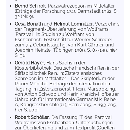
Bernd Schirok
, Parzivalrezeption im Mittelalter
(Erträge der Forschung 174), Darmstadt 1982, S.
32 (Nr. 9).
Gesa Bonath
und
Helmut Lomnitzer
, Verzeichnis
der Fragment-Überlieferung von Wolframs
'Parzival', in: Studien zu Wolfram von
Eschenbach. Festschrift für Werner Schröder
zum 75. Geburtstag, hg. von Kurt Gärtner und
Joachim Heinzle, Tübingen 1989, S. 87-149, hier
S. 96.
Gerold Hayer
, Hans Sachs in der
Klosterbibliothek. Deutsche Handschriften in der
Stiftsbibliothek Rein, in: Zisterziensisches
Schreiben im Mittelalter – Das Skriptorium der
Reiner Mönche. Beiträge der Internationalen
Tagung im Zisterzienserstift Rein, Mai 2003, hg.
von Anton Schwob und Karin Kranich-Hofbauer
(Jahrbuch für Internationale Germanistik. Reihe
A, Kongressberichte 71), Bern 2005, S. 193-205,
hier S. 200f.
Robert Schöller
, Die Fassung *T des 'Parzival'
Wolframs von Eschenbach. Untersuchungen
zur Überlieferung und zum Textprofil (Quellen