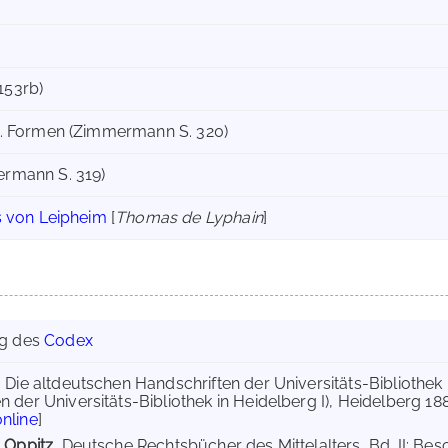
 153rb)
. Formen (Zimmermann S. 320)
rmann S. 319)
 von Leipheim
[
Thomas de Lyphain
]
ng des
Codex
, Die altdeutschen Handschriften der Universitäts-Bibliothek
 der Universitäts-Bibliothek in Heidelberg I), Heidelberg 1887, 
nline
]
r Oppitz
, Deutsche Rechtsbücher des Mittelalters, Bd. II: B