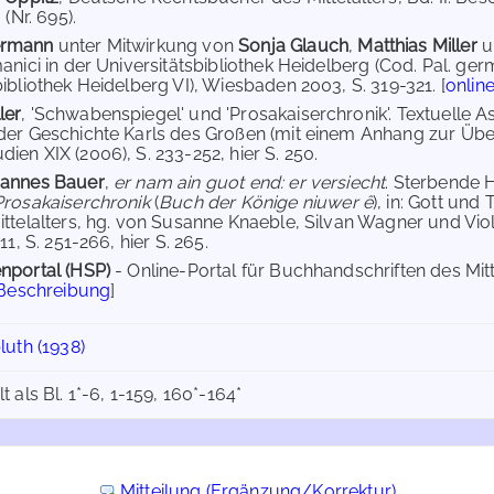
 (Nr. 695).
ermann
unter Mitwirkung von
Sonja Glauch
,
Matthias Miller
u
anici in der Universitätsbibliothek Heidelberg (Cod. Pal. ger
bibliothek Heidelberg VI), Wiesbaden 2003, S. 319-321. [
onlin
ler
, 'Schwabenspiegel' und 'Prosakaiserchronik'. Textuelle 
der Geschichte Karls des Großen (mit einem Anhang zur Überli
ien XIX (2006), S. 233-252, hier S. 250.
hannes Bauer
,
er nam ain guot end: er versiecht
. Sterbende 
Prosakaiserchronik
(
Buch der Könige niuwer ê
), in: Gott und
ittelalters, hg. von Susanne Knaeble, Silvan Wagner und Vi
11, S. 251-266, hier S. 265.
nportal (HSP)
- Online-Portal für Buchhandschriften des Mi
 Beschreibung
]
uth (1938)
als Bl. 1*-6, 1-159, 160*-164*
Mitteilung (Ergänzung/Korrektur)