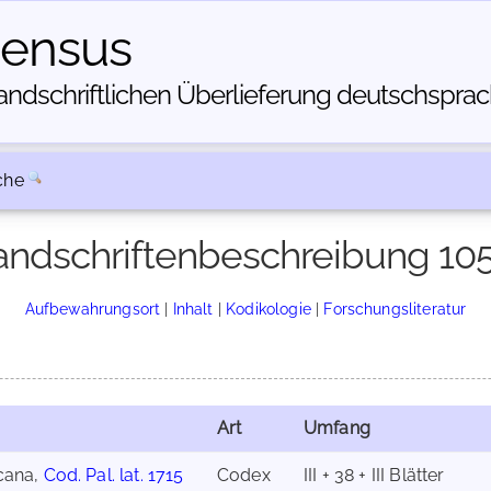
census
dschriftlichen Über­lieferung deutschsprachi
che
ndschriftenbeschreibung 10
Aufbewahrungsort
|
Inhalt
|
Kodikologie
|
Forschungsliteratur
Art
Umfang
icana,
Cod. Pal. lat. 1715
Codex
III + 38 + III Blätter