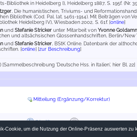
ts-Bibliothek in Heidelberg I), Heidelberg 1887, S. 195f. (Nr. 39
tzger
, Die humanistischen, Triviums- und Reformationshandsch
hen Bibliothek (Cod. Pal. lat. 1461-1914). Mit Beiträgen von V
bliothek Heidelberg IV), Wiesbaden 2002, S. 61f. [
online
]
nn
und
Stefanie Stricker
unter Mitarbeit von
Yvonne Goldam
hen und altsächsischen Glossenhandschriften, Berlin/New Yor
nn
und
Stefanie Stricker
, BStK Online. Datenbank der althoc
hriften. [
online
] [
zur Beschreibung
]
6) [Sammelbeschreibung 'Deutsche Hss. in Italien', hier Bl. 22]
Mitteilung (Ergänzung/Korrektur)
ik-Cookie, um die Nutzung der Online-Präsenz auswerten zu 