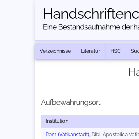
Handschriften­
Eine Bestandsaufnahme der han
Verzeichnisse
Literatur
HSC
Su
Ha
Aufbewahrungsort
Institution
Rom (Vatikanstadt)
, Bibl. Apostolica Vat