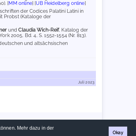
0). [
MM online
] [
UB Heidelberg online
]
riften der Codices Palatini Latini in
eit Probst (Kataloge der
mer
und
Claudia Wich-Reif
, Katalog der
k 2005, Bd. 4, S. 1552-1554 (Nr. 813).
hdeutschen und altsächsischen
Juli 2023
Handschriftencensus 2026 |
Impressum
|
Datenschutzerklärung
können. Mehr dazu in der
Okay