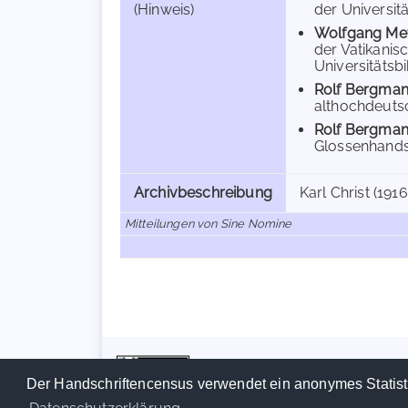
(Hinweis)
der Universitä
Wolfgang Me
der Vatikanisc
Universitätsbi
Rolf Bergma
althochdeutsc
Rolf Bergma
Glossenhandsc
Archivbeschreibung
Karl Christ (191
Mitteilungen von Sine Nomine
Der Handschriftencensus verwendet ein anonymes Statist