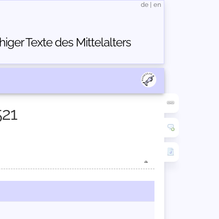
de
|
en
ger Texte des Mittelalters
521