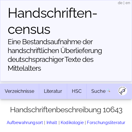
de
|
en
Handschriften­
census
Eine Bestandsaufnahme der
handschriftlichen Über­lieferung
deutschsprachiger Texte des
Mittelalters
Verzeichnisse
Literatur
HSC
Suche
Handschriftenbeschreibung 10643
Aufbewahrungsort
|
Inhalt
|
Kodikologie
|
Forschungsliteratur