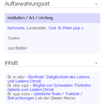
Aufbewahrungsort
Institution / Art / Umfang
Karlsruhe
, Landesbibl.,
Cod. St. Peter pap. 1
Codex
202 Blätter
Inhalt
Bl. 1r-183r =
Berthold
:
'Zeitglöcklein des Lebens
und Leidens Christi'
Bl. 183r-193r =
Birgitta von Schweden
:
'Fünfzehn
Gebete zum Leiden Christi'
Bl. 193r-202v =
Geistliche Texte / Traktate /
Betrachtungen
: Lob der Glieder Marias