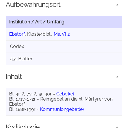
Aufbewahrungsort
Institution / Art / Umfang
Ebstorf
, Klosterbibl.,
Ms. VI 2
Codex
251 Blätter
Inhalt
Bl. 4r-?, 7v-?, 9r-40r =
Gebet(e)
Bl. 171v-172r = Reimgebet an die hl. Märtyrer von
Ebstorf
Bl. 188r-199r =
Kommuniongebet(e)
Kodikologie