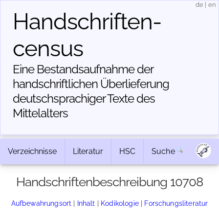
de
|
en
Handschriften­
census
Eine Bestandsaufnahme der
handschriftlichen Über­lieferung
deutschsprachiger Texte des
Mittelalters
Verzeichnisse
Literatur
HSC
Suche
Handschriftenbeschreibung 10708
Aufbewahrungsort
|
Inhalt
|
Kodikologie
|
Forschungsliteratur