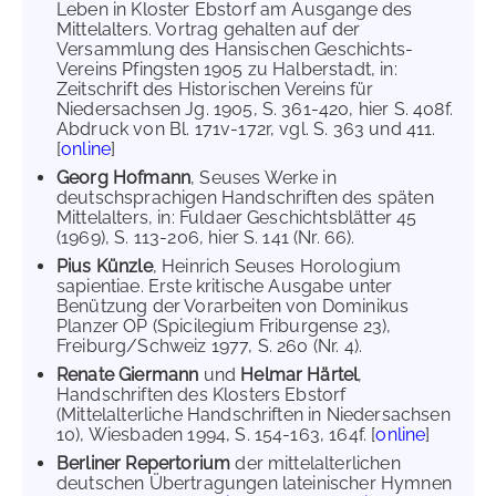
Leben in Kloster Ebstorf am Ausgange des
Mittelalters. Vortrag gehalten auf der
Versammlung des Hansischen Geschichts-
Vereins Pfingsten 1905 zu Halberstadt, in:
Zeitschrift des Historischen Vereins für
Niedersachsen Jg. 1905, S. 361-420, hier S. 408f.
Abdruck von Bl. 171v-172r, vgl. S. 363 und 411.
[
online
]
Georg Hofmann
, Seuses Werke in
deutschsprachigen Handschriften des späten
Mittelalters, in: Fuldaer Geschichtsblätter 45
(1969), S. 113-206, hier S. 141 (Nr. 66).
Pius Künzle
, Heinrich Seuses Horologium
sapientiae. Erste kritische Ausgabe unter
Benützung der Vorarbeiten von Dominikus
Planzer OP (Spicilegium Friburgense 23),
Freiburg/Schweiz 1977, S. 260 (Nr. 4).
Renate Giermann
und
Helmar Härtel
,
Handschriften des Klosters Ebstorf
(Mittelalterliche Handschriften in Niedersachsen
10), Wiesbaden 1994, S. 154-163, 164f. [
online
]
Berliner Repertorium
der mittelalterlichen
deutschen Übertragungen lateinischer Hymnen