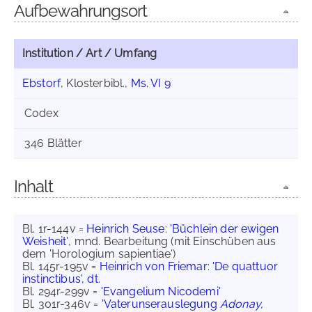
Aufbewahrungsort
Institution / Art / Umfang
Ebstorf
, Klosterbibl.,
Ms. VI 9
Codex
346 Blätter
Inhalt
Bl. 1r-144v =
Heinrich Seuse
:
'Büchlein der ewigen
Weisheit'
, mnd. Bearbeitung (mit Einschüben aus
dem 'Horologium sapientiae')
Bl. 145r-195v =
Heinrich von Friemar
:
'De quattuor
instinctibus', dt.
Bl. 294r-299v =
'Evangelium Nicodemi'
Bl. 301r-346v =
'Vaterunserauslegung
Adonay,