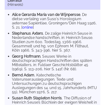
Literatur
(Hinweis)
Alice Gerarda Maria van de Wijnpersse
, De
dietse vertaling van Suso's Horologium
aeternae Sapientiae, Groningen/Den Haag 1926,
S. 21. [
online
]
Stephanus Axters
, De zalige Heinrich Seuse in
Nederlandse handschriften, in: Heinrich Seuse.
Studien zum 600. Todestag, 1366-1966.
Gesammelt und hg. von Ephrem M. Filthaut,
Köln 1966, S. 343-396, hier S. 367.
Georg Hofmann
, Seuses Werke in
deutschsprachigen Handschriften des späten
Mittelalters, in: Fuldaer Geschichtsblätter 45
(1969), S. 113-206, hier S. 141f. (Nr. 68).
Bernd Adam
, Katechetische
Vaterunserauslegungen. Texte und
Untersuchungen zu deutschsprachigen
Auslegungen des 14. und 15. Jahrhunderts (MTU
55), München 1976, S. 217.
Susan Ruth Stapleton Norris
, The Diffusion of
Heinrich Seuse’s Büchlein der ewigen Weisheit in