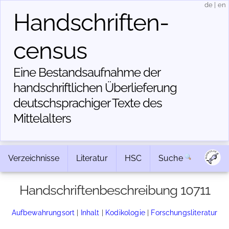
de
|
en
Handschriften­
census
Eine Bestandsaufnahme der
handschriftlichen Über­lieferung
deutschsprachiger Texte des
Mittelalters
Verzeichnisse
Literatur
HSC
Suche
Handschriftenbeschreibung 10711
Aufbewahrungsort
|
Inhalt
|
Kodikologie
|
Forschungsliteratur