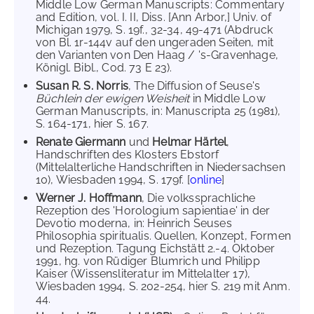
Middle Low German Manuscripts: Commentary
and Edition, vol. I. II, Diss. [Ann Arbor,] Univ. of
Michigan 1979, S. 19f., 32-34, 49-471 (Abdruck
von Bl. 1r-144v auf den ungeraden Seiten, mit
den Varianten von Den Haag / 's-Gravenhage,
Königl. Bibl., Cod. 73 E 23).
Susan R. S. Norris
, The Diffusion of Seuse's
Büchlein der ewigen Weisheit
in Middle Low
German Manuscripts, in: Manuscripta 25 (1981),
S. 164-171, hier S. 167.
Renate Giermann
und
Helmar Härtel
,
Handschriften des Klosters Ebstorf
(Mittelalterliche Handschriften in Niedersachsen
10), Wiesbaden 1994, S. 179f. [
online
]
Werner J. Hoffmann
, Die volkssprachliche
Rezeption des 'Horologium sapientiae' in der
Devotio moderna, in: Heinrich Seuses
Philosophia spiritualis. Quellen, Konzept, Formen
und Rezeption. Tagung Eichstätt 2.-4. Oktober
1991, hg. von Rüdiger Blumrich und Philipp
Kaiser (Wissensliteratur im Mittelalter 17),
Wiesbaden 1994, S. 202-254, hier S. 219 mit Anm.
44.