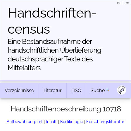
de
|
en
Handschriften­
census
Eine Bestandsaufnahme der
handschriftlichen Über­lieferung
deutschsprachiger Texte des
Mittelalters
Verzeichnisse
Literatur
HSC
Suche
Handschriftenbeschreibung 10718
Aufbewahrungsort
|
Inhalt
|
Kodikologie
|
Forschungsliteratur