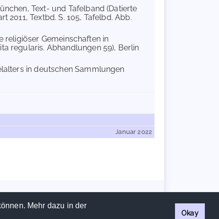
München, Text- und Tafelband (Datierte
t 2011, Textbd. S. 105, Tafelbd. Abb.
exte religiöser Gemeinschaften in
ta regularis. Abhandlungen 59), Berlin
telalters in deutschen Sammlungen
Januar 2022
Handschriftencensus 2026 |
Impressum
|
Datenschutzerklärung
können. Mehr dazu in der
Okay