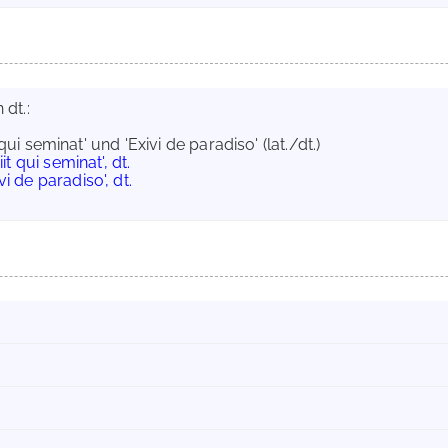
 dt.:
qui seminat' und 'Exivi de paradiso' (lat./dt.)
iit qui seminat', dt.
vi de paradiso', dt.