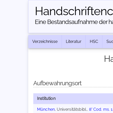
Handschriften­
Eine Bestandsaufnahme der han
Verzeichnisse
Literatur
HSC
Su
Ha
Aufbewahrungsort
Institution
München
, Universitätsbibl.,
8° Cod. ms. 