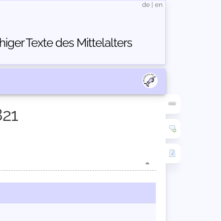
de
|
en
ger Texte des Mittelalters
821