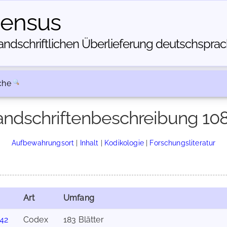
census
dschriftlichen Über­lieferung deutschsprachi
che
ndschriftenbeschreibung 10
Aufbewahrungsort
|
Inhalt
|
Kodikologie
|
Forschungsliteratur
Art
Umfang
142
Codex
183 Blätter