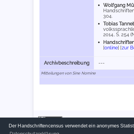
Wolfgang Mül
Handschriften
304.
Tobias Tanne
volkssprachli
2014, S. 254 (N
Handschriften
[
online
] [
zur 
Archivbeschreibung
---
Mitteilungen von Sine Nomine
Der Handschriftencensus verwendet ein anonymes Statist
Datenschutzerklärung