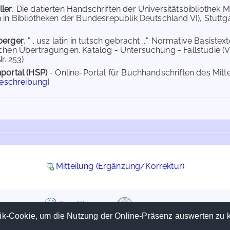
ler
, Die datierten Handschriften der Universitätsbibliothek 
 in Bibliotheken der Bundesrepublik Deutschland VI), Stuttgar
berger
, "... usz latin in tutsch gebracht ...". Normative Basist
chen Übertragungen. Katalog - Untersuchung - Fallstudie (Vi
r. 253).
portal (HSP)
- Online-Portal für Buchhandschriften des Mit
Beschreibung
]
Mitteilung (Ergänzung/Korrektur)
ik-Cookie, um die Nutzung der Online-Präsenz auswerten zu 