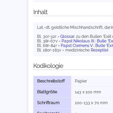
Inhalt
Lat.-dt. geistliche Mischhandschrift, darin
Bl. 30r-32r =
Glossar
zu den Bullen 'Exiit 
Bl. 38r-67v =
Papst Nikolaus III.
:
Bulle 'Ex
Bl. 68r-84r =
Papst Clemens V.
:
Bulle 'Exi
Bl. 180r-183v = medizinische
Rezept(e)
Kodikologie
Beschreibstoff
Papier
Blattgröße
143 x 100 mm
Schriftraum
100-133 x 70 mm