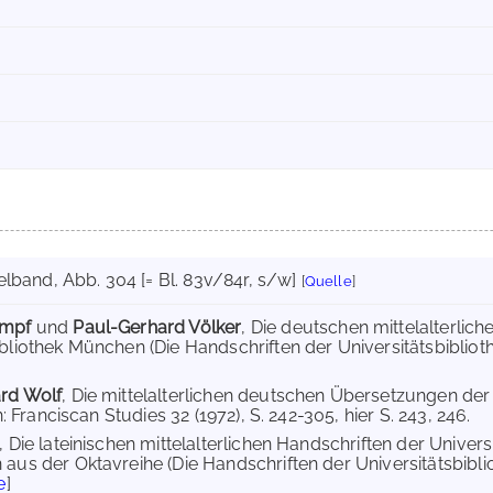
felband, Abb. 304 [= Bl. 83v/84r, s/w]
[
Quelle
]
umpf
und
Paul-Gerhard Völker
, Die deutschen mittelalterlic
ibliothek München (Die Handschriften der Universitätsbibliot
ard Wolf
, Die mittelalterlichen deutschen Übersetzungen der
in: Franciscan Studies 32 (1972), S. 242-305, hier S. 243, 246.
, Die lateinischen mittelalterlichen Handschriften der Univer
 aus der Oktavreihe (Die Handschriften der Universitätsbibl
e
]