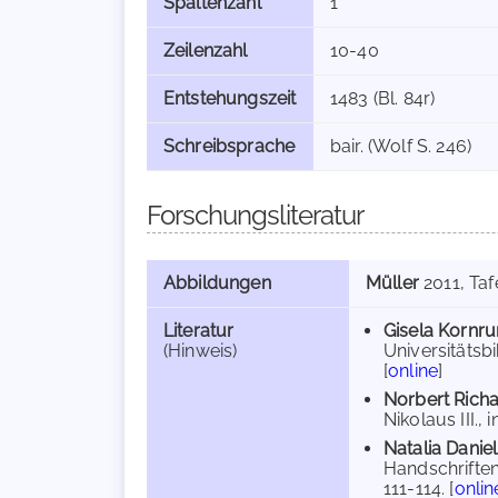
Spaltenzahl
1
Zeilenzahl
10-40
Entstehungszeit
1483 (Bl. 84r)
Schreibsprache
bair. (Wolf S. 246)
Forschungsliteratur
Abbildungen
Müller
2011
, Ta
Literatur
Gisela Kornr
(Hinweis)
Universitätsb
[
online
]
Norbert Rich
Nikolaus III., 
Natalia Daniel
Handschriften
111-114. [
onlin