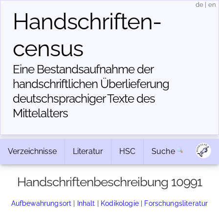
de
|
en
Handschriften­
census
Eine Bestandsaufnahme der
handschriftlichen Über­lieferung
deutschsprachiger Texte des
Mittelalters
Verzeichnisse
Literatur
HSC
Suche
Handschriftenbeschreibung 10991
Aufbewahrungsort
|
Inhalt
|
Kodikologie
|
Forschungsliteratur