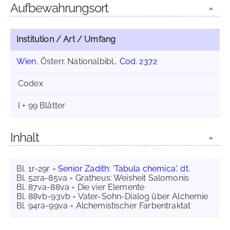
Aufbewahrungsort
Institution / Art / Umfang
Wien
, Österr. Nationalbibl.,
Cod. 2372
Codex
I + 99 Blätter
Inhalt
Bl. 1r-29r =
Senior Zadith
:
'Tabula chemica', dt.
Bl. 52ra-85va = Gratheus: Weisheit Salomonis
Bl. 87va-88va = Die vier Elemente
Bl. 88vb-93vb = Vater-Sohn-Dialog über Alchemie
Bl. 94ra-99va = Alchemistischer Farbentraktat