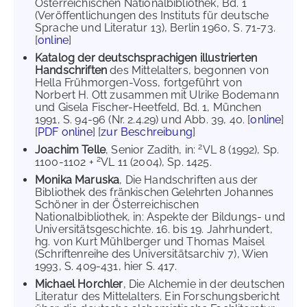
Österreichischen Nationalbibliothek, Bd. 1
(Veröffentlichungen des Instituts für deutsche
Sprache und Literatur 13), Berlin 1960, S. 71-73.
[
online
]
Katalog der deutschsprachigen illustrierten
Handschriften
des Mittelalters, begonnen von
Hella Frühmorgen-Voss, fortgeführt von
Norbert H. Ott zusammen mit Ulrike Bodemann
und Gisela Fischer-Heetfeld, Bd. 1, München
1991, S. 94-96 (Nr. 2.4.29) und Abb. 39, 40. [
online
]
[
PDF online
] [
zur Beschreibung
]
2
Joachim Telle
, Senior Zadith, in:
VL 8 (1992), Sp.
2
1100-1102 +
VL 11 (2004), Sp. 1425.
Monika Maruska
, Die Handschriften aus der
Bibliothek des fränkischen Gelehrten Johannes
Schöner in der Österreichischen
Nationalbibliothek, in: Aspekte der Bildungs- und
Universitätsgeschichte. 16. bis 19. Jahrhundert,
hg. von Kurt Mühlberger und Thomas Maisel
(Schriftenreihe des Universitätsarchiv 7), Wien
1993, S. 409-431, hier S. 417.
Michael Horchler
, Die Alchemie in der deutschen
Literatur des Mittelalters. Ein Forschungsbericht