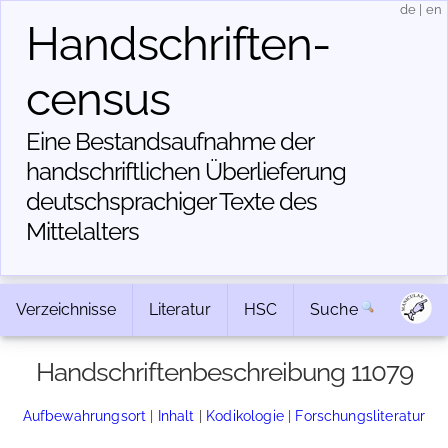
de
|
en
Handschriften­
census
Eine Bestandsaufnahme der
handschriftlichen Über­lieferung
deutschsprachiger Texte des
Mittelalters
Verzeichnisse
Literatur
HSC
Suche
Handschriftenbeschreibung 11079
Aufbewahrungsort
|
Inhalt
|
Kodikologie
|
Forschungsliteratur