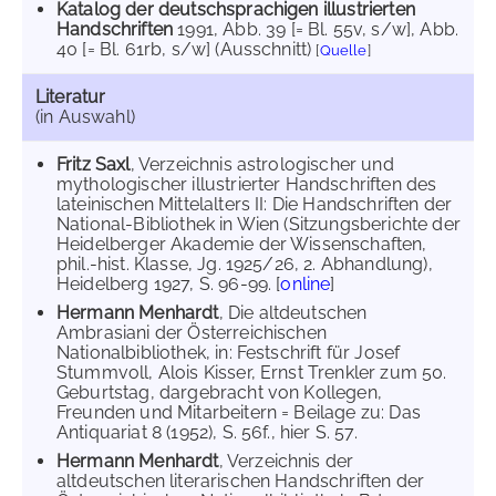
Katalog der deutschsprachigen illustrierten
Handschriften
1991
, Abb. 39 [= Bl. 55v, s/w]
, Abb.
40 [= Bl. 61rb, s/w] (Ausschnitt)
[
Quelle
]
Literatur
(in Auswahl)
Fritz Saxl
, Verzeichnis astrologischer und
mythologischer illustrierter Handschriften des
lateinischen Mittelalters II: Die Handschriften der
National-Bibliothek in Wien (Sitzungsberichte der
Heidelberger Akademie der Wissenschaften,
phil.-hist. Klasse, Jg. 1925/26, 2. Abhandlung),
Heidelberg 1927, S. 96-99. [
online
]
Hermann Menhardt
, Die altdeutschen
Ambrasiani der Österreichischen
Nationalbibliothek, in: Festschrift für Josef
Stummvoll, Alois Kisser, Ernst Trenkler zum 50.
Geburtstag, dargebracht von Kollegen,
Freunden und Mitarbeitern = Beilage zu: Das
Antiquariat 8 (1952), S. 56f., hier S. 57.
Hermann Menhardt
, Verzeichnis der
altdeutschen literarischen Handschriften der