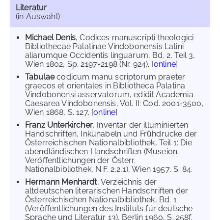
Literatur
(in Auswahl)
Michael Denis
, Codices manuscripti theologici
Bibliothecae Palatinae Vindobonensis Latini
aliarumque Occidentis linguarum, Bd. 2, Teil 3,
Wien 1802, Sp. 2197-2198 (Nr. 924). [
online
]
Tabulae
codicum manu scriptorum praeter
graecos et orientales in Bibliotheca Palatina
Vindobonensi asservatorum, edidit Academia
Caesarea Vindobonensis, Vol. II: Cod. 2001-3500,
Wien 1868, S. 127. [
online
]
Franz Unterkircher
, Inventar der illuminierten
Handschriften, Inkunabeln und Frühdrucke der
Österreichischen Nationalbibliothek, Teil 1: Die
abendländischen Handschriften (Museion.
Veröffentlichungen der Österr.
Nationalbibliothek, N.F. 2,2,1), Wien 1957, S. 84.
Hermann Menhardt
, Verzeichnis der
altdeutschen literarischen Handschriften der
Österreichischen Nationalbibliothek, Bd. 1
(Veröffentlichungen des Instituts für deutsche
Sprache und Literatur 13), Berlin 1960, S. 258f.