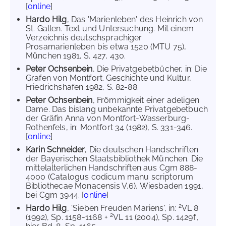
[
online
]
Hardo Hilg
, Das 'Marienleben' des Heinrich von
St. Gallen. Text und Untersuchung. Mit einem
Verzeichnis deutschsprachiger
Prosamarienleben bis etwa 1520 (MTU 75),
München 1981, S. 427, 430.
Peter Ochsenbein
, Die Privatgebetbücher, in: Die
Grafen von Montfort. Geschichte und Kultur,
Friedrichshafen 1982, S. 82-88.
Peter Ochsenbein
, Frömmigkeit einer adeligen
Dame. Das bislang unbekannte Privatgebetbuch
der Gräfin Anna von Montfort-Wasserburg-
Rothenfels, in: Montfort 34 (1982), S. 331-346.
[
online
]
Karin Schneider
, Die deutschen Handschriften
der Bayerischen Staatsbibliothek München. Die
mittelalterlichen Handschriften aus Cgm 888-
4000 (Catalogus codicum manu scriptorum
Bibliothecae Monacensis V,6), Wiesbaden 1991,
bei Cgm 3944. [
online
]
2
Hardo Hilg
, 'Sieben Freuden Mariens', in:
VL 8
2
(1992), Sp. 1158-1168 +
VL 11 (2004), Sp. 1429f.,