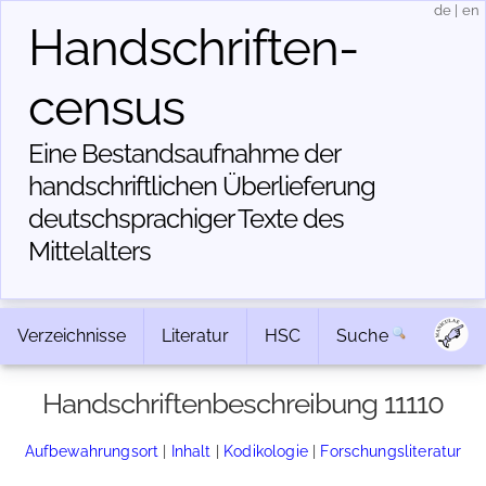
de
|
en
Handschriften­
census
Eine Bestandsaufnahme der
handschriftlichen Über­lieferung
deutschsprachiger Texte des
Mittelalters
Verzeichnisse
Literatur
HSC
Suche
Handschriftenbeschreibung 11110
Aufbewahrungsort
|
Inhalt
|
Kodikologie
|
Forschungsliteratur