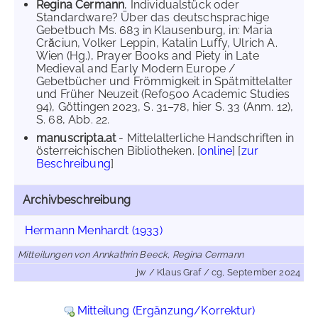
Regina Cermann
, Individualstück oder
Standardware? Über das deutschsprachige
Gebetbuch Ms. 683 in Klausenburg, in: Maria
Crăciun, Volker Leppin, Katalin Luffy, Ulrich A.
Wien (Hg.), Prayer Books and Piety in Late
Medieval and Early Modern Europe /
Gebetbücher und Frömmigkeit in Spätmittelalter
und Früher Neuzeit (Refo500 Academic Studies
94), Göttingen 2023, S. 31–78, hier S. 33 (Anm. 12),
S. 68, Abb. 22.
manuscripta.at
- Mittelalterliche Handschriften in
österreichischen Bibliotheken. [
online
] [
zur
Beschreibung
]
Archivbeschreibung
Hermann Menhardt (1933)
Mitteilungen von Annkathrin Beeck, Regina Cermann
jw / Klaus Graf / cg, September 2024
Mitteilung (Ergänzung/Korrektur)