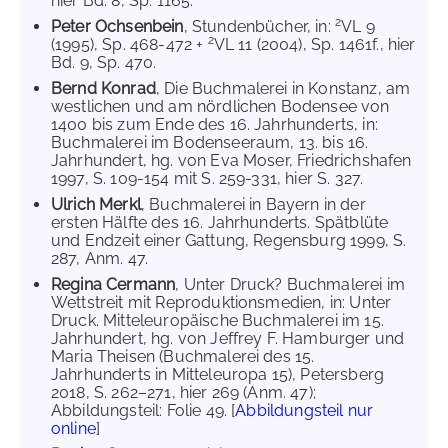
hier Bd. 8, Sp. 1165.
2
Peter Ochsenbein
, Stundenbücher, in:
VL 9
2
(1995), Sp. 468-472 +
VL 11 (2004), Sp. 1461f., hier
Bd. 9, Sp. 470.
Bernd Konrad
, Die Buchmalerei in Konstanz, am
westlichen und am nördlichen Bodensee von
1400 bis zum Ende des 16. Jahrhunderts, in:
Buchmalerei im Bodenseeraum, 13. bis 16.
Jahrhundert, hg. von Eva Moser, Friedrichshafen
1997, S. 109-154 mit S. 259-331, hier S. 327.
Ulrich Merkl
, Buchmalerei in Bayern in der
ersten Hälfte des 16. Jahrhunderts. Spätblüte
und Endzeit einer Gattung, Regensburg 1999, S.
287, Anm. 47.
Regina Cermann
, Unter Druck? Buchmalerei im
Wettstreit mit Reproduktionsmedien, in: Unter
Druck. Mitteleuropäische Buchmalerei im 15.
Jahrhundert, hg. von Jeffrey F. Hamburger und
Maria Theisen (Buchmalerei des 15.
Jahrhunderts in Mitteleuropa 15), Petersberg
2018, S. 262–271, hier 269 (Anm. 47);
Abbildungsteil: Folie 49. [
Abbildungsteil nur
online
]