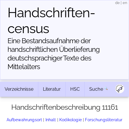
de
|
en
Handschriften­
census
Eine Bestandsaufnahme der
handschriftlichen Über­lieferung
deutschsprachiger Texte des
Mittelalters
Verzeichnisse
Literatur
HSC
Suche
Handschriftenbeschreibung 11161
Aufbewahrungsort
|
Inhalt
|
Kodikologie
|
Forschungsliteratur