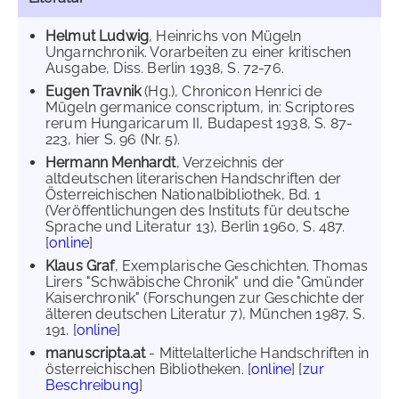
Helmut Ludwig
, Heinrichs von Mügeln
Ungarnchronik. Vorarbeiten zu einer kritischen
Ausgabe, Diss. Berlin 1938, S. 72-76.
Eugen Travnik
(Hg.), Chronicon Henrici de
Mügeln germanice conscriptum, in: Scriptores
rerum Hungaricarum II, Budapest 1938, S. 87-
223, hier S. 96 (Nr. 5).
Hermann Menhardt
, Verzeichnis der
altdeutschen literarischen Handschriften der
Österreichischen Nationalbibliothek, Bd. 1
(Veröffentlichungen des Instituts für deutsche
Sprache und Literatur 13), Berlin 1960, S. 487.
[
online
]
Klaus Graf
, Exemplarische Geschichten. Thomas
Lirers "Schwäbische Chronik" und die "Gmünder
Kaiserchronik" (Forschungen zur Geschichte der
älteren deutschen Literatur 7), München 1987, S.
191. [
online
]
manuscripta.at
- Mittelalterliche Handschriften in
österreichischen Bibliotheken. [
online
] [
zur
Beschreibung
]