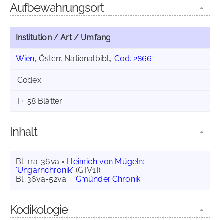
Aufbewahrungsort
Institution / Art / Umfang
Wien
, Österr. Nationalbibl.,
Cod. 2866
Codex
I + 58 Blätter
Inhalt
Bl. 1ra-36va =
Heinrich von Mügeln
:
'Ungarnchronik'
(G [V1])
Bl. 36va-52va =
'Gmünder Chronik'
Kodikologie